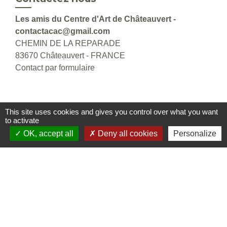
Les amis du Centre d'Art de Châteauvert -
contactacac@gmail.com
CHEMIN DE LA REPARADE
83670 Châteauvert - FRANCE
Contact par formulaire
This site uses cookies and gives you control over what you want
Liens
to activate
OK, accept all
Deny all cookies
Personalize
Mairie de Châteauvert
Agglomération Provence Verte
Centre d'Arts Contemporains de Châteauvert
Mentions légales
-
Politique de confidentialité
-
Accessibilité
-
Plan du site
-
Gestion des cookies